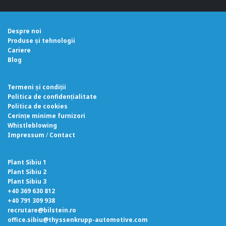
Despre noi
Produse și tehnologii
Cariere
Blog
Termeni și condiții
Politica de confidențialitate
Politica de cookies
Cerințe minime furnizori
Whistleblowing
Impressum
/
Contact
Plant Sibiu 1
Plant Sibiu 2
Plant Sibiu 3
+40 369 630 812
+40 791 309 938
recrutare@bilstein.ro
office.sibiu@thyssenkrupp-automotive.com