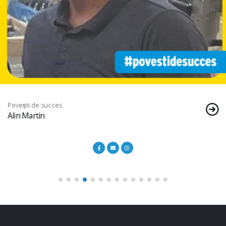
Povești de succes
Andrei-Silviu Potocianu