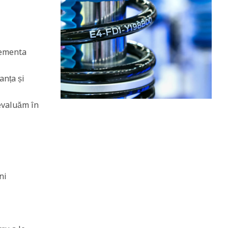
lementa
anța și
evaluăm în
ni