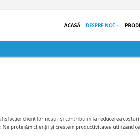
ACASĂ
DESPRE NOI
PROD
isfacției clienților noștri și contribuim la reducerea costuri
. Ne protejăm clienții și creștem productivitatea utilizând c