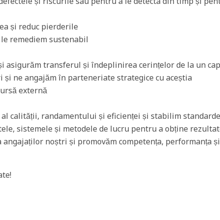
fectele și riscurile sau pentru a le detecta din timp și pent
ea și reduc pierderile
i le remediem sustenabil
i asigurăm transferul și îndeplinirea cerințelor de la un capă
i și ne angajăm în parteneriate strategice cu aceștia
sursă externă
l calității, randamentului și eficienței și stabilim standar
e, sistemele și metodele de lucru pentru a obține rezultat
ngajaților noștri și promovăm competența, performanța și 
ate!