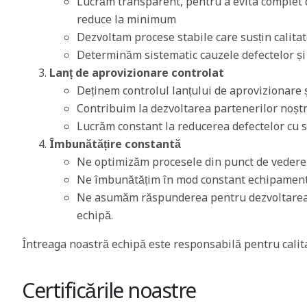
Lucrăm transparent, pentru a evita complet de
reduce la minimum
Dezvoltam procese stabile care susțin calitat
Determinăm sistematic cauzele defectelor ș
Lanț de aprovizionare controlat
Deținem controlul lanțului de aprovizionare ș
Contribuim la dezvoltarea partenerilor noștr
Lucrăm constant la reducerea defectelor cu 
Îmbunătățire constantă
Ne optimizăm procesele din punct de vedere a
Ne îmbunătățim în mod constant echipamentel
Ne asumăm răspunderea pentru dezvoltarea a
echipă.
Întreaga noastră echipă este responsabilă pentru calit
Certificările noastre