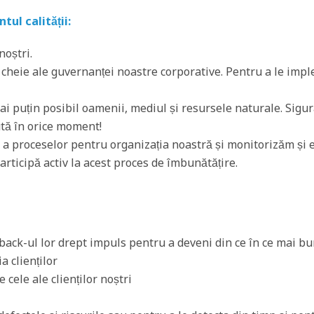
ul calității:
noștri.
heie ale guvernanței noastre corporative. Pentru a le imp
 puțin posibil oamenii, mediul și resursele naturale. Sigur
ută în orice moment!
 a proceselor pentru organizația noastră și monitorizăm și 
articipă activ la acest proces de îmbunătățire.
back-ul lor drept impuls pentru a deveni din ce în ce mai bu
 clienților
cele ale clienților noștri