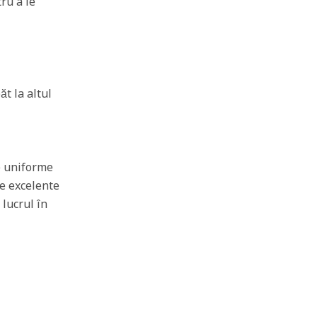
ru a le
t la altul
de uniforme
e excelente
lucrul în