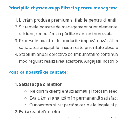
Principiile thyssenkrupp Bilstein pentru management
Livrăm produse premium și fiabile pentru clienții 
Sistemele noastre de management sunt elemente c
eficient, cooperăm cu părțile externe interesate.
Procesele noastre de producție împovărează cât mai
sănătatea angajaților noștri este prioritate absol
Stabilim anual obiective de îmbunătățire continuă
mod regulat realizarea acestora. Angajații noștri p
Politica noastră de calitate:
Satisfacția clienților
Ne dorim clienți entuziasmați și folosim feed
Evaluăm și analizăm în permanență satisfacția
Cunoaștem și respectăm cerințele legale și pe 
Evitarea defectelor