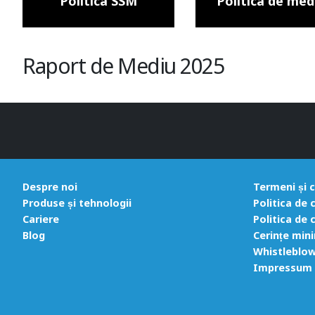
Politica SSM
Politica de med
Raport de Mediu 2025
Despre noi
Termeni și c
Produse și tehnologii
Politica de 
Cariere
Politica de 
Blog
Cerințe mini
Whistleblow
Impressum