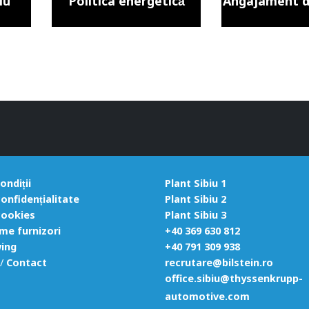
iu
Politica energetică
Angajament de
ondiții
Plant Sibiu 1
confidențialitate
Plant Sibiu 2
cookies
Plant Sibiu 3
me furnizori
+40 369 630 812
ing
+40 791 309 938
/
Contact
recrutare@bilstein.ro
office.sibiu@thyssenkrupp-
automotive.com