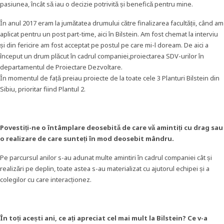
pasiunea, încât să iau o decizie potrivită și benefică pentru mine.
În anul 2017 eram la jumătatea drumului către finalizarea facultății, când am
aplicat pentru un post part-time, aici în Bilstein. Am fost chemat la interviu
și din fericire am fost acceptat pe postul pe care mi-l doream. De aici a
început un drum plăcut în cadrul companiei,proiectarea SDV-urilor în
departamentul de Proiectare Dezvoltare.
În momentul de față preiau proiecte de la toate cele 3 Planturi Bilstein din
Sibiu, prioritar fiind Plantul 2.
Povestiți-ne o întâmplare deosebită de care vă amintiți cu drag sau
o realizare de care sunteți în mod deosebit mândru.
Pe parcursul anilor s-au adunat multe amintiri în cadrul companiei cât și
realizări pe deplin, toate astea s-au materializat cu ajutorul echipei și a
colegilor cu care interacționez.
În toți acești ani, ce ați apreciat cel mai mult la Bilstein? Ce v-a