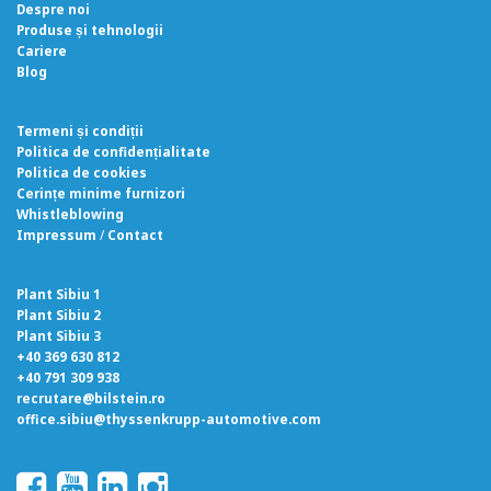
Despre noi
Produse și tehnologii
Cariere
Blog
Termeni și condiții
Politica de confidențialitate
Politica de cookies
Cerințe minime furnizori
Whistleblowing
Impressum
/
Contact
Plant Sibiu 1
Plant Sibiu 2
Plant Sibiu 3
+40 369 630 812
+40 791 309 938
recrutare@bilstein.ro
office.sibiu@thyssenkrupp-automotive.com