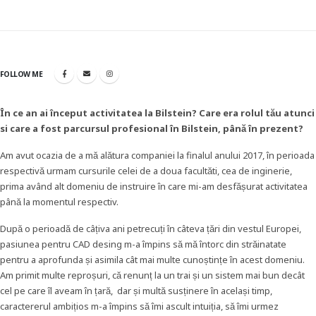
FOLLOW ME
În ce an ai
început activitatea la Bilstein? Care era rolul tău atunci
s
i care a fost parcursul profesional în Bilstein, până
în prezent?
Am avut ocazia de a mă alătura companiei la finalul anului 2017, în perioada
respectivă urmam cursurile celei de a doua facultăti, cea de inginerie,
prima având alt domeniu de instruire în care mi-am desfășurat activitatea
până la momentul respectiv.
După o perioadă de câțiva ani petrecuți în câteva țări din vestul Europei,
pasiunea pentru CAD desing m-a împins să mă întorc din străinatate
pentru a aprofunda și asimila cât mai multe cunoștințe în acest domeniu.
Am primit multe reproșuri, că renunț la un trai și un sistem mai bun decât
cel pe care îl aveam în țară, dar și multă susținere în același timp,
caractererul ambițios m-a împins să îmi ascult intuiția, să îmi urmez