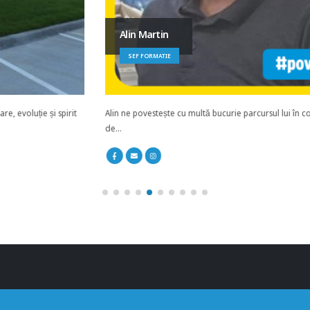
Alin Martin
SEF FORMATIE
Alin ne povestește cu multă bucurie parcursul lui în compania Bilstein și plăcerea
de...