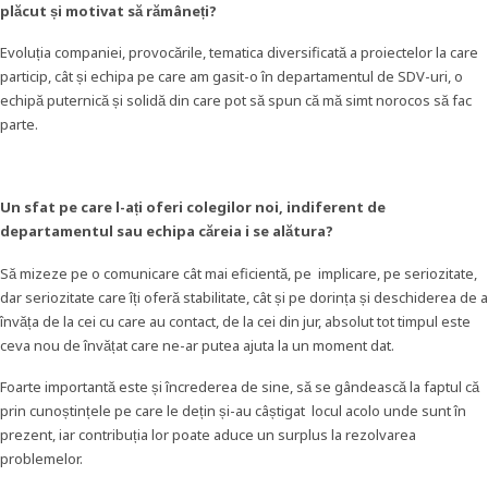
plăcut și motivat să rămâneți?
Evoluția companiei, provocările, tematica diversificată a proiectelor la care
particip, cât și echipa pe care am gasit-o în departamentul de SDV-uri, o
echipă puternică și solidă din care pot să spun că mă simt norocos să fac
parte.
Un sfat pe care l-ați oferi colegilor noi, indiferent de
departamentul sau echipa căreia i se alătura?
Să mizeze pe o comunicare cât mai eficientă, pe implicare, pe seriozitate,
dar seriozitate care îți oferă stabilitate, cât și pe dorința și deschiderea de a
învăța de la cei cu care au contact, de la cei din jur, absolut tot timpul este
ceva nou de învățat care ne-ar putea ajuta la un moment dat.
Foarte importantă este și încrederea de sine, să se gândească la faptul că
prin cunoștințele pe care le dețin și-au câștigat locul acolo unde sunt în
prezent, iar contribuția lor poate aduce un surplus la rezolvarea
problemelor.