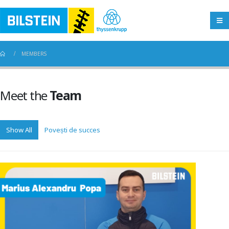
MEMBERS
Meet the
Team
Show All
Povești de succes