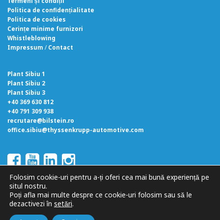
Termeni și condiții
Politica de confidențialitate
Politica de cookies
Cerințe minime furnizori
Whistleblowing
Impressum
/
Contact
Plant Sibiu 1
Plant Sibiu 2
Plant Sibiu 3
+40 369 630 812
+40 791 309 938
recrutare@bilstein.ro
office.sibiu@thyssenkrupp-automotive.com
Folosim cookie-uri pentru a-ți oferi cea mai bună experiență pe
BILSTEIN FAN SHOP
situl nostru.
Poți afla mai multe despre ce cookie-uri folosim sau să le
dezactivezi în
setări
.
© Copyright 2026
thyssenkrupp Bilstein
. Toate drepturile rezervate. Creat de
Studio